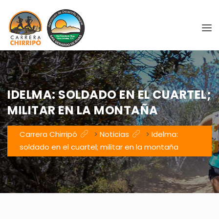
IDELMA: SOLDADO EN EL CUARTEL;
MILITAR EN LA MONTAÑA
Carrera Chirripó
>
Noticias
>
Idelma:
soldado en el cuartel; militar en la montaña