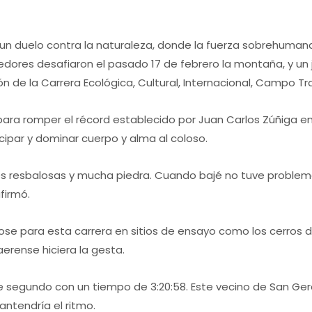
 un duelo contra la naturaleza, donde la fuerza sobrehuman
ores desafiaron el pasado 17 de febrero la montaña, y un jov
n de la Carrera Ecológica, Cultural, Internacional, Campo Tra
ara romper el récord establecido por Juan Carlos Zúñiga en e
cipar y dominar cuerpo y alma al coloso.
s resbalosas y mucha piedra. Cuando bajé no tuve problemas,
firmó.
e para esta carrera en sitios de ensayo como los cerros de
aerense hiciera la gesta.
de segundo con un tiempo de 3:20:58. Este vecino de San Gera
ntendría el ritmo.