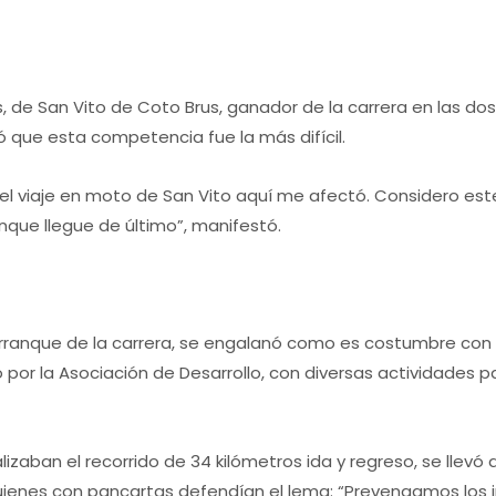
, de San Vito de Coto Brus, ganador de la carrera en las dos
ó que esta competencia fue la más difícil.
viaje en moto de San Vito aquí me afectó. Considero este o
nque llegue de último”, manifestó.
arranque de la carrera, se engalanó como es costumbre con 
or la Asociación de Desarrollo, con diversas actividades p
alizaban el recorrido de 34 kilómetros ida y regreso, se llev
uienes con pancartas defendían el lema: “Prevengamos los i