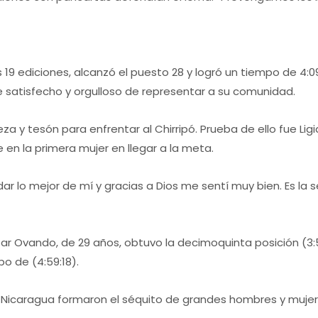
as 19 ediciones, alcanzó el puesto 28 y logró un tiempo de 4
e satisfecho y orgulloso de representar a su comunidad.
a y tesón para enfrentar al Chirripó. Prueba de ello fue Lig
se en la primera mujer en llegar a la meta.
dar lo mejor de mí y gracias a Dios me sentí muy bien. Es la
zar Ovando, de 29 años, obtuvo la decimoquinta posición (3:
o de (4:59:18).
 Nicaragua formaron el séquito de grandes hombres y mujere