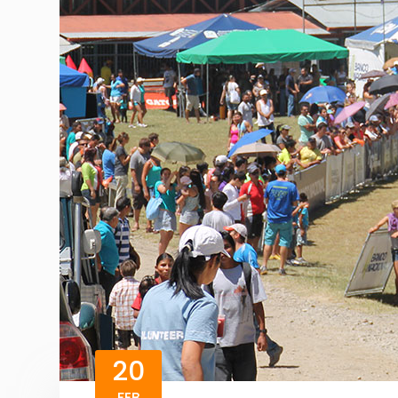
20
FEB