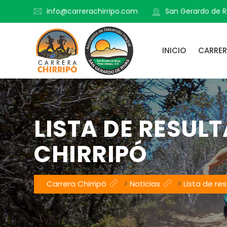
info@carrerachirripo.com
San Gerardo de Ri
INICIO
CARRE
LISTA DE RESUL
CHIRRIPÓ
Carrera Chirripó
>
Noticias
>
Lista de res